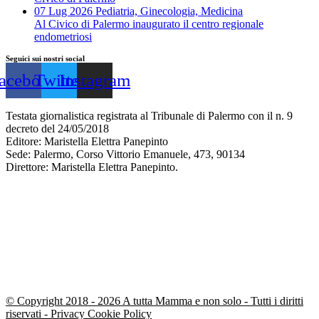
07 Lug 2026
Pediatria, Ginecologia, Medicina
Al Civico di Palermo inaugurato il centro regionale
endometriosi
Seguici sui nostri social
acebook
Twitter
Instagram
Testata giornalistica registrata al Tribunale di Palermo con il n. 9
decreto del 24/05/2018
Editore: Maristella Elettra Panepinto
Sede: Palermo, Corso Vittorio Emanuele, 473, 90134
Direttore: Maristella Elettra Panepinto.
© Copyright 2018 - 2026 A tutta Mamma e non solo - Tutti i diritti
riservati -
Privacy Cookie Policy