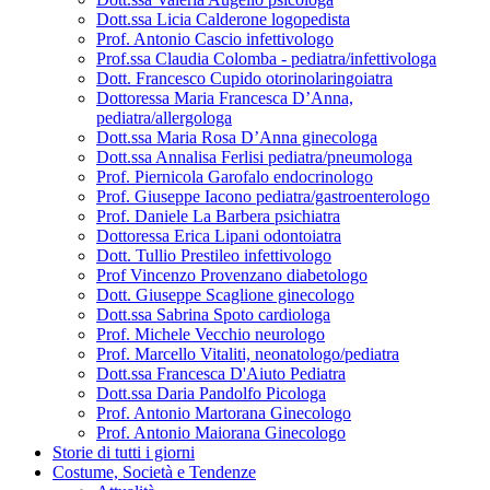
Dott.ssa Licia Calderone logopedista
Prof. Antonio Cascio infettivologo
Prof.ssa Claudia Colomba - pediatra/infettivologa
Dott. Francesco Cupido otorinolaringoiatra
Dottoressa Maria Francesca D’Anna,
pediatra/allergologa
Dott.ssa Maria Rosa D’Anna ginecologa
Dott.ssa Annalisa Ferlisi pediatra/pneumologa
Prof. Piernicola Garofalo endocrinologo
Prof. Giuseppe Iacono pediatra/gastroenterologo
Prof. Daniele La Barbera psichiatra
Dottoressa Erica Lipani odontoiatra
Dott. Tullio Prestileo infettivologo
Prof Vincenzo Provenzano diabetologo
Dott. Giuseppe Scaglione ginecologo
Dott.ssa Sabrina Spoto cardiologa
Prof. Michele Vecchio neurologo
Prof. Marcello Vitaliti, neonatologo/pediatra
Dott.ssa Francesca D'Aiuto Pediatra
Dott.ssa Daria Pandolfo Picologa
Prof. Antonio Martorana Ginecologo
Prof. Antonio Maiorana Ginecologo
Storie di tutti i giorni
Costume, Società e Tendenze