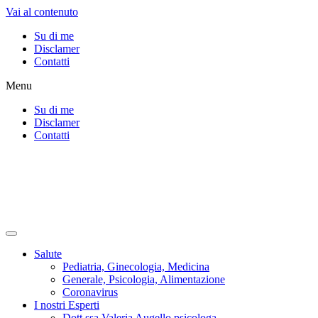
Vai al contenuto
Su di me
Disclamer
Contatti
Menu
Su di me
Disclamer
Contatti
Salute
Pediatria, Ginecologia, Medicina
Generale, Psicologia, Alimentazione
Coronavirus
I nostri Esperti
Dott.ssa Valeria Augello psicologa