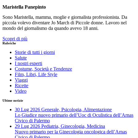
Maristella Panepinto
Sono Maristella, mamma, moglie e giornalista professionista. Da
piccola volevo diventare Jo March di Piccole donne. Lavoro nel
mondo del giornalismo da quando avevo 18 anni.
Scopri di più
Rubriche
Storie di tutti i giorni
Salute
I nostri esperti
Costume, Società e Tendenze
Film, Libri, Life Style
Viaggi
Ricette
Video
Ultime notizie
30 Lug 2026
Generale, Psicologia, Alimentazione
Lo Giudice nuovo primario dell’Uoc di Oculistica dell’Arnas
Civico di Palermo
29 Lug 2026
Pediatria, Ginecologia, Medicina
Nuovo primario per la Ginecologia oncologica dell’Arnas
Civico di Palermo